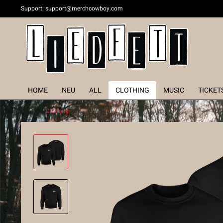
Support:
support@merchcowboy.com
HOME
NEU
ALL
CLOTHING
MUSIC
TICKET
Clothing