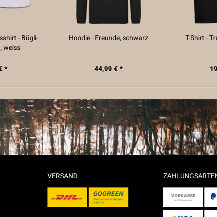
hirt - Bügli-
Hoodie - Freunde, schwarz
T-Shirt - T
), weiss
€ *
44,99 € *
19
VERSAND
ZAHLUNGSARTE