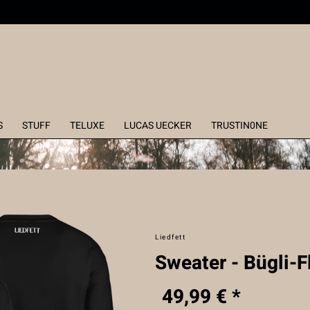
S
STUFF
TELUXE
LUCAS UECKER
TRUSTIN0NE
Liedfett
Sweater - Bügli-Fl
49,99 € *