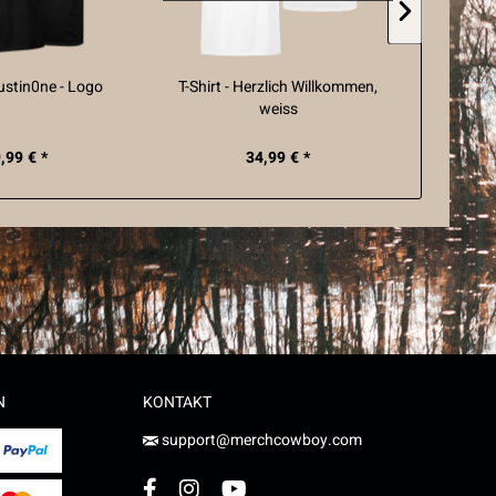
rustin0ne - Logo
T-Shirt - Herzlich Willkommen,
Training
weiss
,99 € *
34,99 € *
N
KONTAKT
support@merchcowboy.com