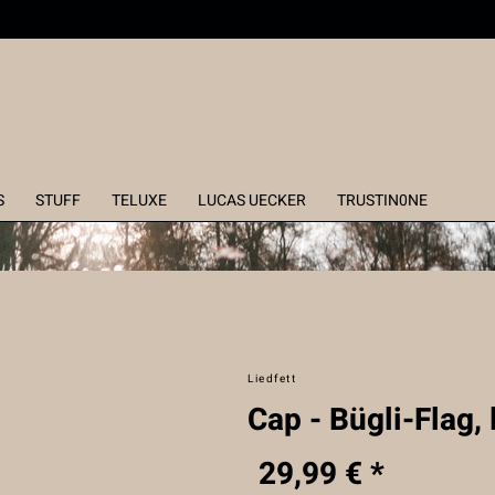
S
STUFF
TELUXE
LUCAS UECKER
TRUSTIN0NE
Liedfett
Cap - Bügli-Flag,
29,99 € *