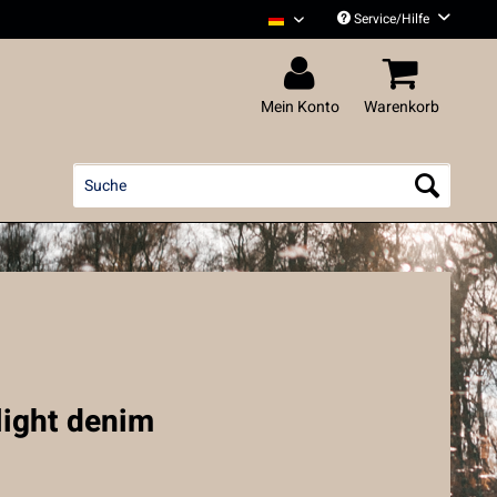
Service/Hilfe
Liedfett Deutsch
Mein Konto
Warenkorb
 light denim