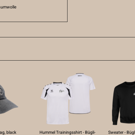
aumwolle
lag, black
Hummel Trainingsshirt - Bügli-
Sweater - Bügli