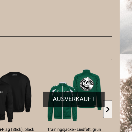
AUSVERKAUFT
AU
-Flag (Stick), black
Trainingsjacke - Liedfett, grün
Cap - B