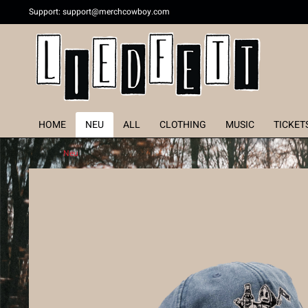
Support:
support@merchcowboy.com
HOME
NEU
ALL
CLOTHING
MUSIC
TICKET
Neu