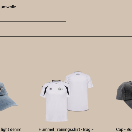
aumwolle
, light denim
Hummel Trainingsshirt - Bügli-
Cap - Büg