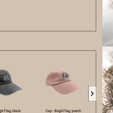
li-Flag, black
Cap - Bügli-Flag, peach
Hoodie