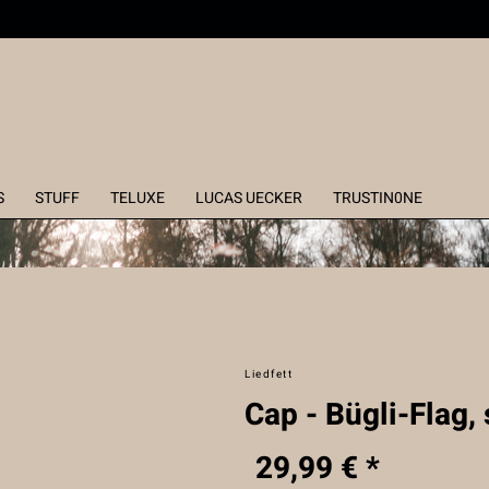
S
STUFF
TELUXE
LUCAS UECKER
TRUSTIN0NE
Liedfett
Cap - Bügli-Flag,
29,99 € *