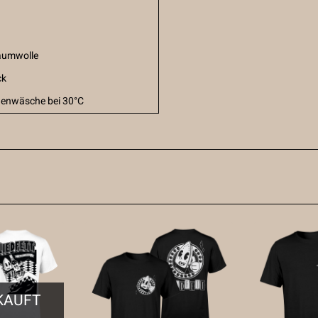
aumwolle
ck
enwäsche bei 30°C
KAUFT