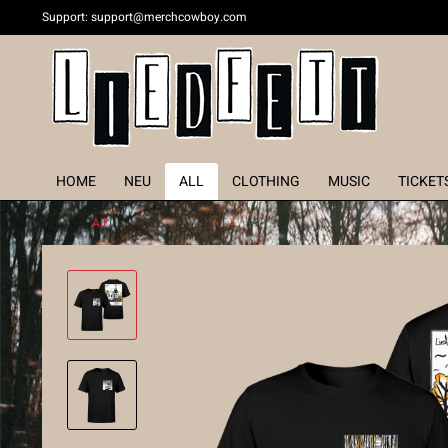
Support:
support@merchcowboy.com
HOME
NEU
ALL
CLOTHING
MUSIC
TICKET
All