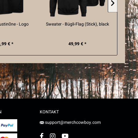
rustin0ne - Logo
Sweater - Bügli-Flag (Stick), black
Hoodie
,99 € *
49,99 € *
N
KONTAKT
support@merchcowboy.com