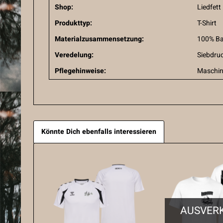
Shop:
Liedfett
Produkttyp:
T-Shirt
Materialzusammensetzung:
100% B
Veredelung:
Siebdru
Pflegehinweise:
Maschin
Könnte Dich ebenfalls interessieren
AUSVER