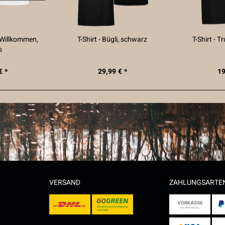
h Willkommen,
T-Shirt - Bügli, schwarz
T-Shirt - T
s
€ *
29,99 € *
19
VERSAND
ZAHLUNGSARTE