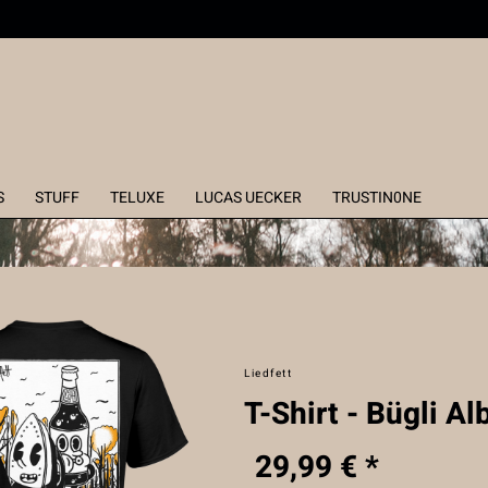
S
STUFF
TELUXE
LUCAS UECKER
TRUSTIN0NE
Liedfett
T-Shirt - Bügli A
29,99 € *