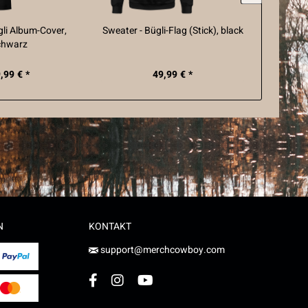
ügli Album-Cover,
Sweater - Bügli-Flag (Stick), black
Hummel T
chwarz
Fl
,99 € *
49,99 € *
N
KONTAKT
support@merchcowboy.com