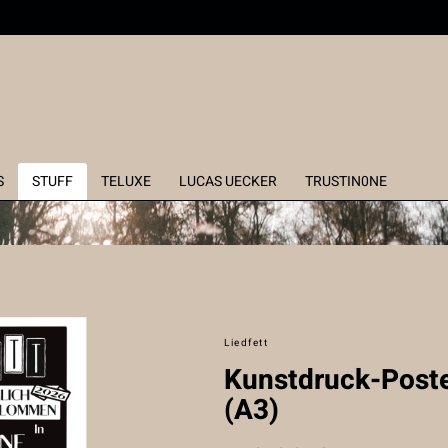
S
STUFF
TELUXE
LUCAS UECKER
TRUSTIN0NE
Liedfett
Kunstdruck-Poste
(A3)