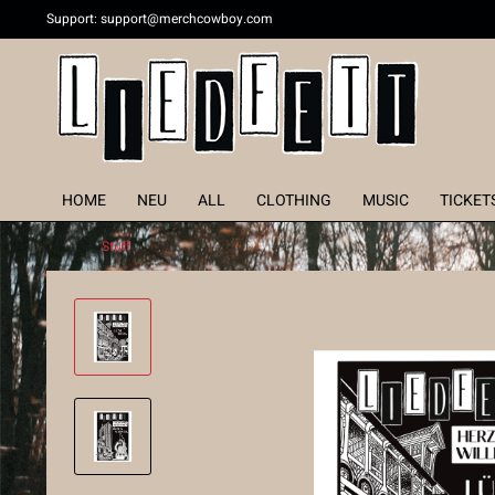
Support:
support@merchcowboy.com
HOME
NEU
ALL
CLOTHING
MUSIC
TICKET
Stuff