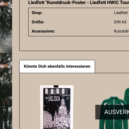
Liedfett "Kunstdruck-Poster - Liedfett HWIC Tou
Shop:
Liedfett
Größe:
DIN A3
Accessoires:
Kunstdr
Könnte Dich ebenfalls interessieren
AUSVER