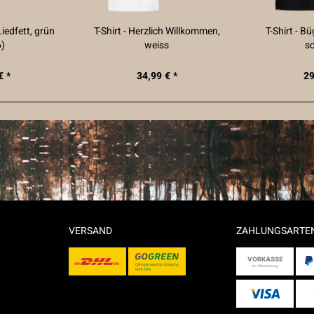
Liedfett, grün
T-Shirt - Herzlich Willkommen,
T-Shirt - B
6)
weiss
s
€ *
34,99 € *
29
VERSAND
ZAHLUNGSARTE