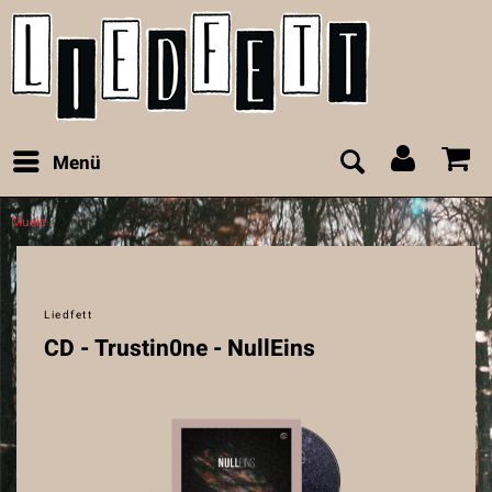
Menü
Music
Liedfett
CD - Trustin0ne - NullEins