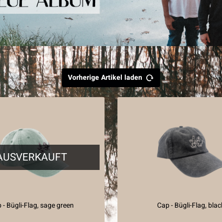
Vorherige Artikel laden
AUSVERKAUFT
 - Bügli-Flag, sage green
Cap - Bügli-Flag, blac