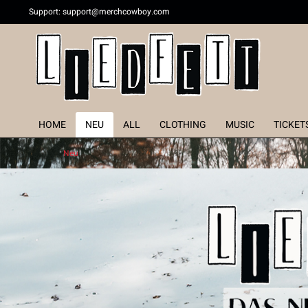
Support:
support@merchcowboy.com
HOME
NEU
ALL
CLOTHING
MUSIC
TICKET
Neu