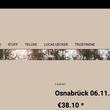
S
STUFF
TELUXE
LUCAS UECKER
TRUSTIN0NE
Liedfett
Osnabrück 06.11.
€38.10 *