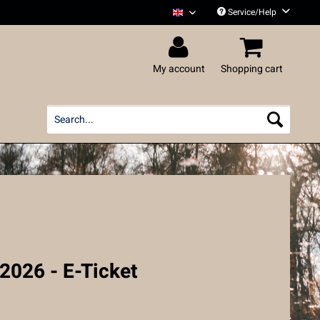
Service/Help
Liedfett English
My account
Shopping cart
2026 - E-Ticket