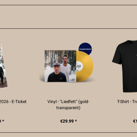
026 - E-Ticket
Vinyl - "Liedfett" (gold-
T-Shirt - T
transparent)
 *
€29.99 *
€