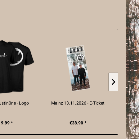
rustin0ne - Logo
Mainz 13.11.2026 - E-Ticket
München 
19.99 *
€38.90 *