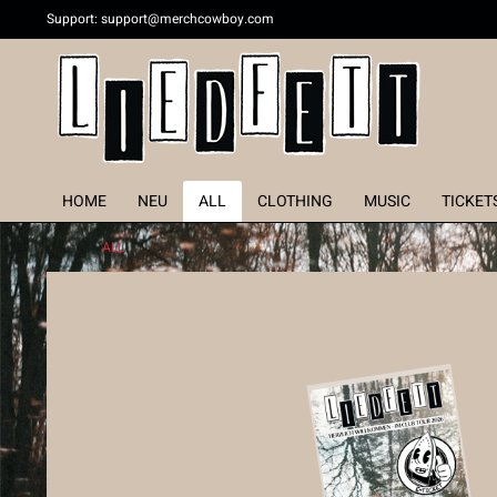
Support:
support@merchcowboy.com
HOME
NEU
ALL
CLOTHING
MUSIC
TICKET
ALL