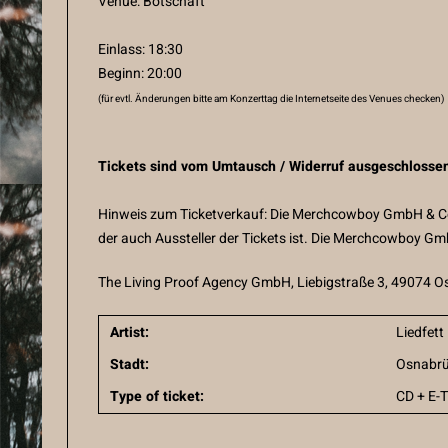
Venue: Botschaft
Einlass: 18:30
Beginn: 20:00
(für evtl. Änderungen bitte am Konzerttag die Internetseite des Venues checken)
Tickets sind vom Umtausch / Widerruf ausgeschlosse
Hinweis zum Ticketverkauf: Die Merchcowboy GmbH & Co. 
der auch Aussteller der Tickets ist. Die Merchcowboy Gm
The Living Proof Agency GmbH, Liebigstraße 3, 49074 O
Artist:
Liedfett
Stadt:
Osnabr
Type of ticket:
CD + E-T